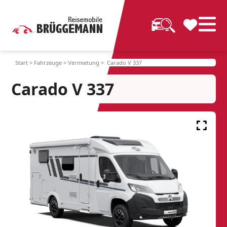
Start
>
Fahrzeuge
>
Vermietung
> Carado V 337
Carado V 337