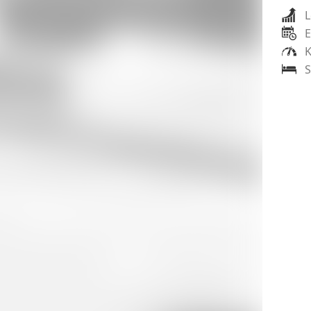
L
E
K
S