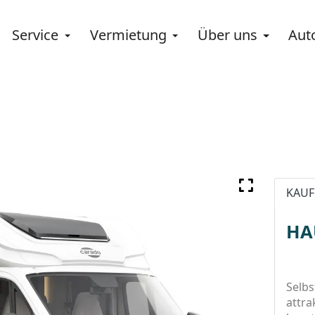
Service
Vermietung
Über uns
Aut
KAUF
HA
Selbs
attra