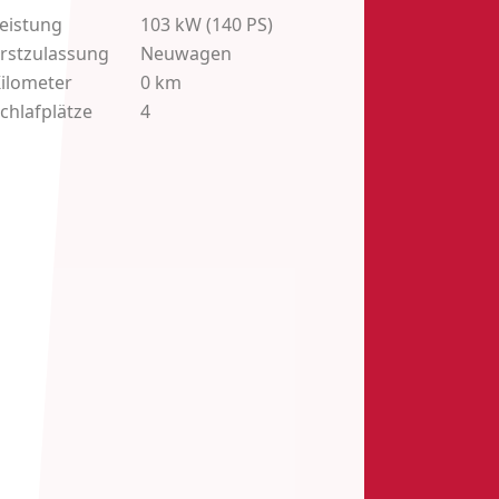
eistung
103
kW (140 PS)
rstzulassung
Neuwagen
ilometer
0 km
chlafplätze
4