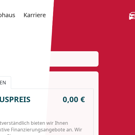
ohaus
Karriere
EN
USPREIS
0,00 €
tverständlich bieten wir Ihnen
ktive Finanzierungsangebote an. Wir