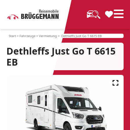
Start
>
Fahrzeuge
>
Vermietung
> Dethleffs Just Go T 6615 EB
Dethleffs Just Go T 6615
EB