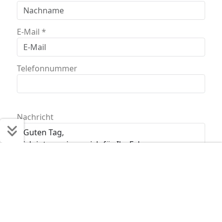
E-Mail
*
Telefonnummer
Nachricht
Schnell ans Ziel
Start + Bilder
Ausstattung
Details
Beschreibung
Jetzt anfragen
Anti-Roboter-Verifizierung
Hier klicken