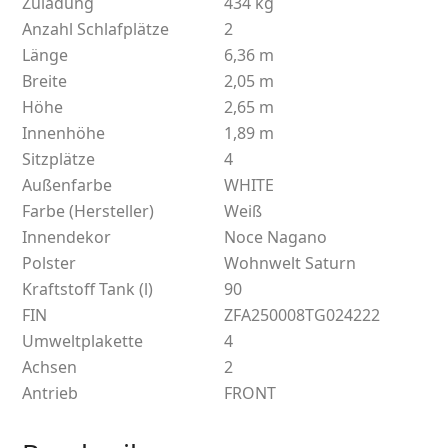
Zuladung
434 kg
Anzahl Schlafplätze
2
Länge
6,36 m
Breite
2,05 m
Höhe
2,65 m
Innenhöhe
1,89 m
Sitzplätze
4
Außenfarbe
WHITE
Farbe (Hersteller)
Weiß
Innendekor
Noce Nagano
Polster
Wohnwelt Saturn
Kraftstoff Tank (l)
90
FIN
ZFA250008TG024222
Umweltplakette
4
Achsen
2
Antrieb
FRONT