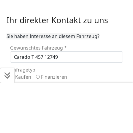
Ihr direkter Kontakt zu uns
Sie haben Interesse an diesem Fahrzeug?
Gewünschtes Fahrzeug
*
Anfragetyp
Kaufen
Finanzieren
Vorname
*
Schnell ans Ziel
Start + Bilder
Ausstattung
Details
Beschreibung
Nachname
*
Jetzt anfragen
E-Mail
*