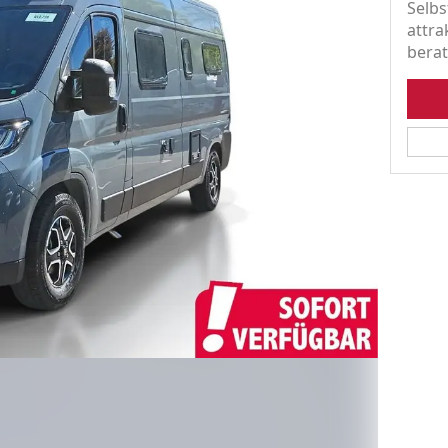
Selbs
attra
berat