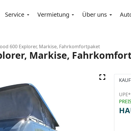
Service
Vermietung
Über uns
Aut
d 600 Explorer, Markise, Fahrkomfortpaket
lorer, Markise, Fahrkomfor
KAUF
UPE*
PREI
HA