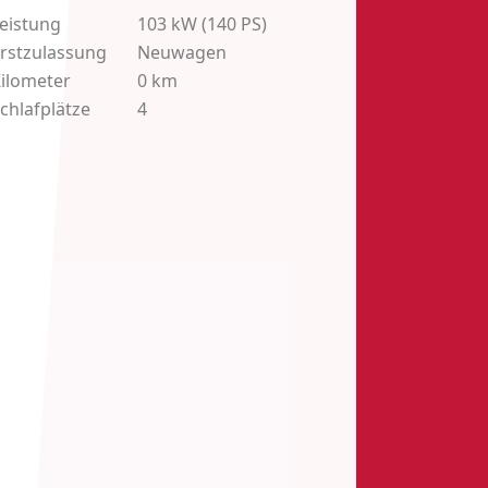
eistung
103
kW (140 PS)
rstzulassung
Neuwagen
ilometer
0 km
chlafplätze
4