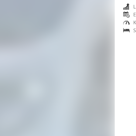
L
E
K
S