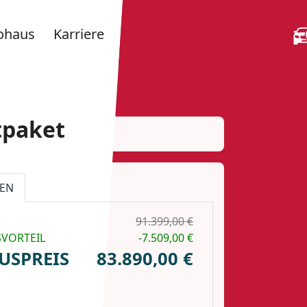
ohaus
Karriere
tpaket
EN
91.399,00 €
SVORTEIL
-7.509,00 €
USPREIS
83.890,00 €