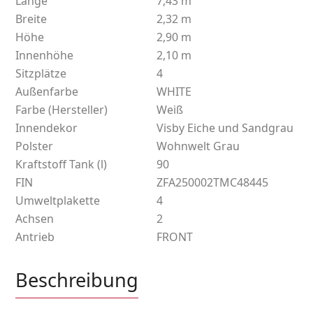
Länge
7,43 m
Breite
2,32 m
Höhe
2,90 m
Innenhöhe
2,10 m
Sitzplätze
4
Außenfarbe
WHITE
Farbe (Hersteller)
Weiß
Innendekor
Visby Eiche und Sandgrau
Polster
Wohnwelt Grau
Kraftstoff Tank (l)
90
FIN
ZFA250002TMC48445
Umweltplakette
4
Achsen
2
Antrieb
FRONT
Beschreibung