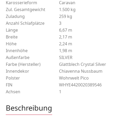
Karosserieform
Caravan
Zul. Gesamtgewicht
1.500 kg
Zuladung
259 kg
Anzahl Schlafplätze
3
Länge
6,67 m
Breite
2,17 m
Höhe
2,24 m
Innenhöhe
1,98 m
Außenfarbe
SILVER
Farbe (Hersteller)
Glattblech Crystal Silver
Innendekor
Chiavenna Nussbaum
Polster
Wohnwelt Pico
FIN
WHYE4420020389546
Achsen
1
Beschreibung