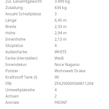
Zul. Gesamtgewicht
3.499 kg
Zuladung
634 kg
Anzahl Schlafplätze
3
Länge
6,95 m
Breite
2,33 m
Höhe
2,94 m
Innenhöhe
2,13 m
Sitzplätze
4
Außenfarbe
WHITE
Farbe (Hersteller)
Weiß
Innendekor
Noce Nagano
Polster
Wohnwelt Drake
Kraftstoff Tank (l)
90
FIN
ZFA25000XSMB11204
Umweltplakette
4
Achsen
2
Antrieb
FRONT