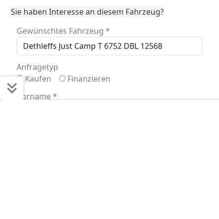
Sie haben Interesse an diesem Fahrzeug?
Gewünschtes Fahrzeug
*
Anfragetyp
Kaufen
Finanzieren
Vorname
*
Schnell ans Ziel
Start + Bilder
Ausstattung
Details
Beschreibung
Nachname
*
Jetzt anfragen
E-Mail
*
Telefonnummer