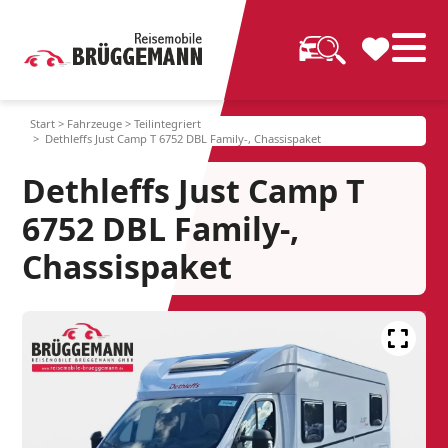
Start
>
Fahrzeuge
>
Teilintegriert
> Dethleffs Just Camp T 6752 DBL Family-, Chassispaket
Dethleffs Just Camp T
6752 DBL Family-,
Chassispaket