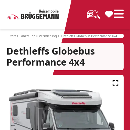
Start
>
Fahrzeuge
>
Vermietung
> Dethleffs Globebus Performance 4x4
Dethleffs Globebus
Performance 4x4