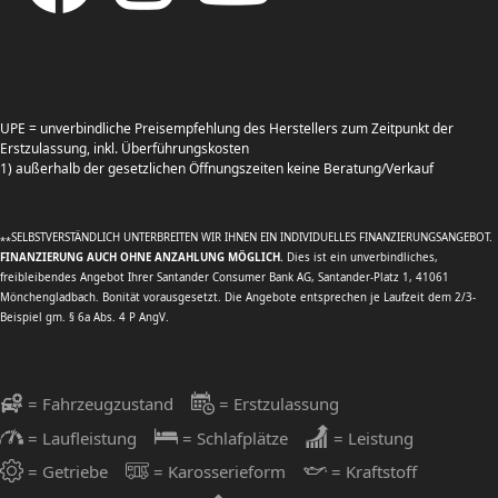
UPE = unverbindliche Preisempfehlung des Herstellers zum Zeitpunkt der
Erstzulassung, inkl. Überführungskosten
1) außerhalb der gesetzlichen Öffnungszeiten keine Beratung/Verkauf
SELBSTVERSTÄNDLICH UNTERBREITEN WIR IHNEN EIN INDIVIDUELLES FINANZIERUNGSANGEBOT.
**
FINANZIERUNG AUCH OHNE ANZAHLUNG MÖGLICH.
Dies ist ein unverbindliches,
freibleibendes Angebot Ihrer Santander Consumer Bank AG, Santander-Platz 1, 41061
Mönchengladbach. Bonität vorausgesetzt. Die Angebote entsprechen je Laufzeit dem 2/3-
Beispiel gm. § 6a Abs. 4 P AngV.
= Fahrzeugzustand
= Erstzulassung
= Laufleistung
= Schlafplätze
= Leistung
= Getriebe
= Karosserieform
= Kraftstoff