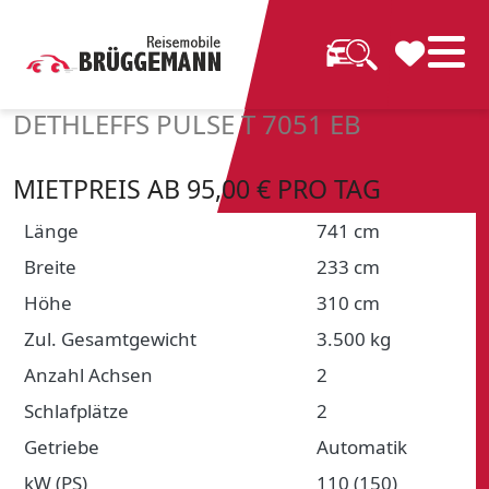
DETHLEFFS PULSE T 7051 EB
MIETPREIS AB 95,00 € PRO TAG
Länge
741 cm
Breite
233 cm
Höhe
310 cm
Zul. Gesamtgewicht
3.500 kg
Anzahl Achsen
2
Schlafplätze
2
Getriebe
Automatik
kW (PS)
110 (150)