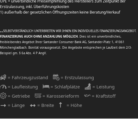
UPE = unverbindliche Preisempfehlung des Herstellers zum Zeitpunkt der
Erstzulassung, inkl. Überführungskosten
1) außerhalb der gesetzlichen Öffnungszeiten keine Beratung/Verkauf
SELBSTVERSTÄNDLICH UNTERBREITEN WIR IHNEN EIN INDIVIDUELLES FINANZIERUNGSANGEBOT.
**
FINANZIERUNG AUCH OHNE ANZAHLUNG MÖGLICH.
Dies ist ein unverbindliches,
freibleibendes Angebot Ihrer Santander Consumer Bank AG, Santander-Platz 1, 41061
Mönchengladbach. Bonität vorausgesetzt. Die Angebote entsprechen je Laufzeit dem 2/3-
Beispiel gm. § 6a Abs. 4 P AngV.
= Fahrzeugzustand
= Erstzulassung
= Laufleistung
= Schlafplätze
= Leistung
= Getriebe
= Karosserieform
= Kraftstoff
= Länge
= Breite
= Höhe