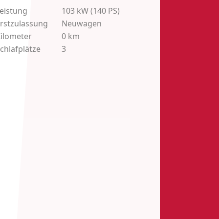
eistung
103
kW (140 PS)
rstzulassung
Neuwagen
ilometer
0 km
chlafplätze
3