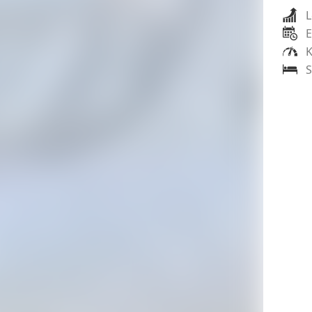
L
E
K
S