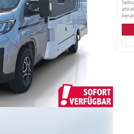
Selbs
attra
berat